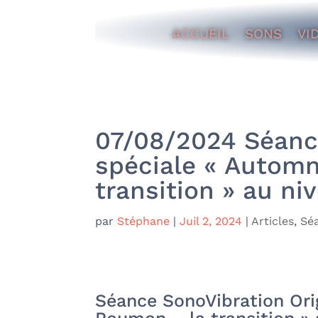
ACCUEIL
SONS
VI
07/08/2024 Séance
spéciale « Autom
transition » au n
par
Stéphane
|
Juil 2, 2024
|
Articles
,
Séa
Séance SonoVibration Ori