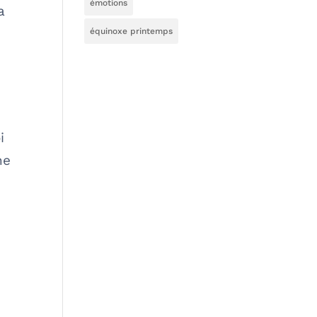
émotions
a
équinoxe printemps
i
ne