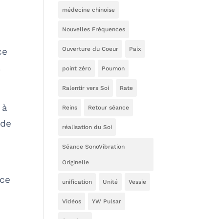
médecine chinoise
Nouvelles Fréquences
Ouverture du Coeur
Paix
ce
a
point zéro
Poumon
Ralentir vers Soi
Rate
 à
Reins
Retour séance
 de
réalisation du Soi
Séance SonoVibration
Originelle
nce
unification
Unité
Vessie
Vidéos
YW Pulsar
e