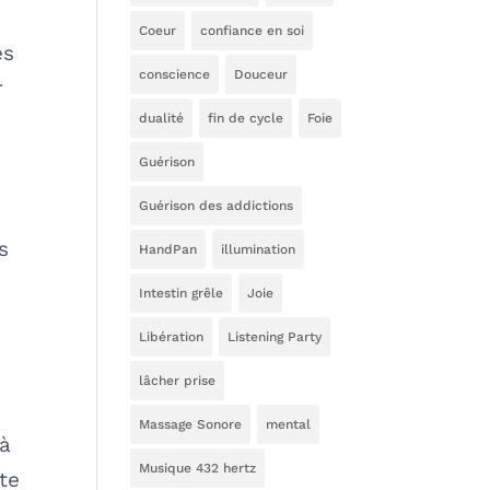
Coeur
confiance en soi
es
conscience
Douceur
r
dualité
fin de cycle
Foie
Guérison
Guérison des addictions
s
HandPan
illumination
Intestin grêle
Joie
Libération
Listening Party
lâcher prise
Massage Sonore
mental
 à
Musique 432 hertz
te