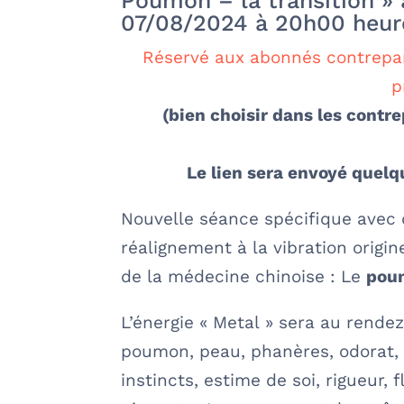
Poumon – la transition »
07/08/2024 à 20h00 heure
Réservé aux abonnés contrepar
p
(bien choisir dans les cont
Le lien sera envoyé quel
Nouvelle séance spécifique avec 
réalignement à la vibration origi
de la médecine chinoise : Le
pou
L’énergie « Metal » sera au rend
poumon, peau, phanères, odorat, n
instincts, estime de soi, rigueur, f