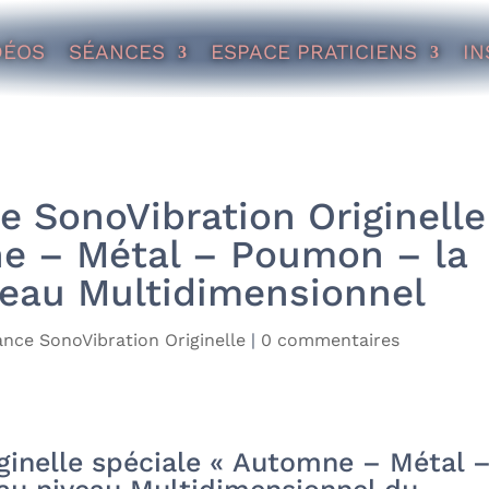
DÉOS
SÉANCES
ESPACE PRATICIENS
IN
 SonoVibration Originelle
ne – Métal – Poumon – la
iveau Multidimensionnel
nce SonoVibration Originelle
|
0 commentaires
ginelle spéciale « Automne – Métal 