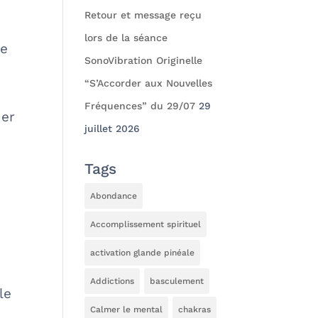
Retour et message reçu
lors de la séance
re
SonoVibration Originelle
“S’Accorder aux Nouvelles
Fréquences” du 29/07
29
uer
juillet 2026
Tags
Abondance
Accomplissement spirituel
activation glande pinéale
Addictions
basculement
le
Calmer le mental
chakras