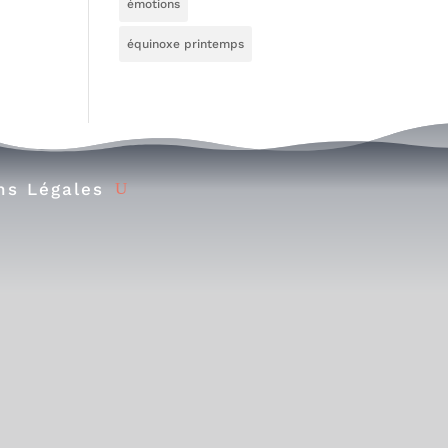
émotions
équinoxe printemps
ns Légales