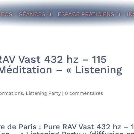
DÉOS
SÉANCES
ESPACE PRATICIENS
IN
AV Vast 432 hz – 115
éditation – « Listening
formations
,
Listening Party
|
0 commentaires
 de Paris : Pure RAV Vast 432 hz – 