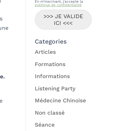
n
En m'inscrivant, j'accepte la
politique de confidentialité
>>> JE VALIDE
s
ICI <<<
 une
Categories
Articles
Formations
Informations
e.
Listening Party
Médecine Chinoise
ie
Non classé
Séance