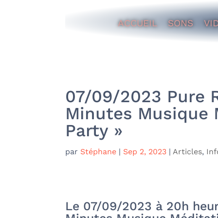
ACCUEIL
SONS
VI
07/09/2023 Pure R
Minutes Musique M
Party »
par
Stéphane
|
Sep 2, 2023
|
Articles
,
In
Le 07/09/2023 à 20h heure