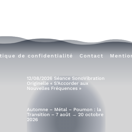
itique de confidentialité
Contact
Mentio
12/08/2026 Séance SonoVibration
Originelle « S’Accorder aux
Nouvelles Fréquences »
Automne – Métal – Poumon : la
Transition – 7 août → 20 octobre
2026