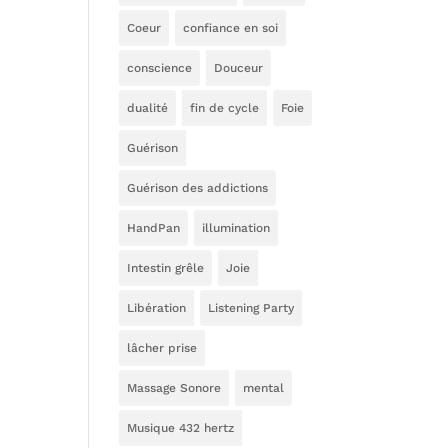
Coeur
confiance en soi
conscience
Douceur
dualité
fin de cycle
Foie
Guérison
Guérison des addictions
HandPan
illumination
Intestin grêle
Joie
Libération
Listening Party
lâcher prise
Massage Sonore
mental
Musique 432 hertz