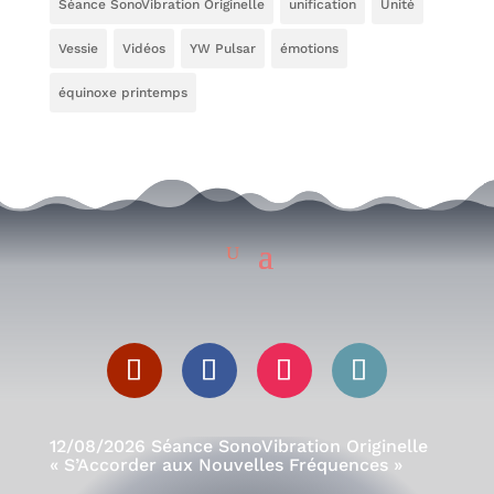
Séance SonoVibration Originelle
unification
Unité
Vessie
Vidéos
YW Pulsar
émotions
équinoxe printemps
12/08/2026 Séance SonoVibration Originelle
« S’Accorder aux Nouvelles Fréquences »