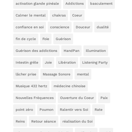
activation glande pinéale
Addictions
basculement
Calmer le mental
chakras
Coeur
confiance en soi
conscience
Douceur
dualité
fin de cycle
Foie
Guérison
Guérison des addictions
HandPan
illumination
Intestin grêle
Joie
Libération
Listening Party
lâcher prise
Massage Sonore
mental
Musique 432 hertz
médecine chinoise
Nouvelles Fréquences
Ouverture du Coeur
Paix
point zéro
Poumon
Ralentir vers Soi
Rate
Reins
Retour séance
réalisation du Soi