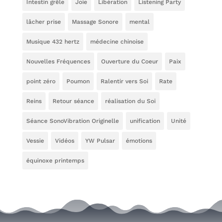
Intestin grêle
Joie
Libération
Listening Party
lâcher prise
Massage Sonore
mental
Musique 432 hertz
médecine chinoise
Nouvelles Fréquences
Ouverture du Coeur
Paix
point zéro
Poumon
Ralentir vers Soi
Rate
Reins
Retour séance
réalisation du Soi
Séance SonoVibration Originelle
unification
Unité
Vessie
Vidéos
YW Pulsar
émotions
équinoxe printemps