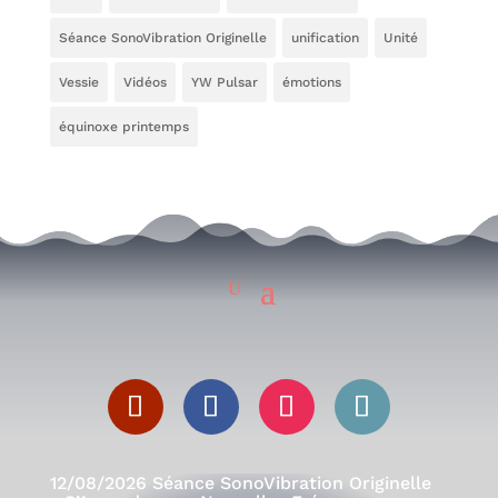
Séance SonoVibration Originelle
unification
Unité
Vessie
Vidéos
YW Pulsar
émotions
équinoxe printemps
12/08/2026 Séance SonoVibration Originelle