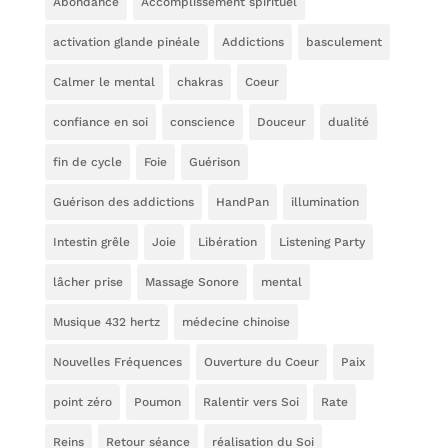
Abondance
Accomplissement spirituel
activation glande pinéale
Addictions
basculement
Calmer le mental
chakras
Coeur
confiance en soi
conscience
Douceur
dualité
fin de cycle
Foie
Guérison
Guérison des addictions
HandPan
illumination
Intestin grêle
Joie
Libération
Listening Party
lâcher prise
Massage Sonore
mental
Musique 432 hertz
médecine chinoise
Nouvelles Fréquences
Ouverture du Coeur
Paix
point zéro
Poumon
Ralentir vers Soi
Rate
Reins
Retour séance
réalisation du Soi