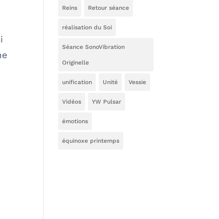
Reins
Retour séance
réalisation du Soi
i
Séance SonoVibration
ne
Originelle
unification
Unité
Vessie
Vidéos
YW Pulsar
émotions
équinoxe printemps