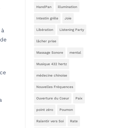
a
HandPan
illumination
Intestin grêle
Joie
 à
Libération
Listening Party
 de
lâcher prise
Massage Sonore
mental
Musique 432 hertz
nce
médecine chinoise
Nouvelles Fréquences
e
Ouverture du Coeur
Paix
a
point zéro
Poumon
Ralentir vers Soi
Rate