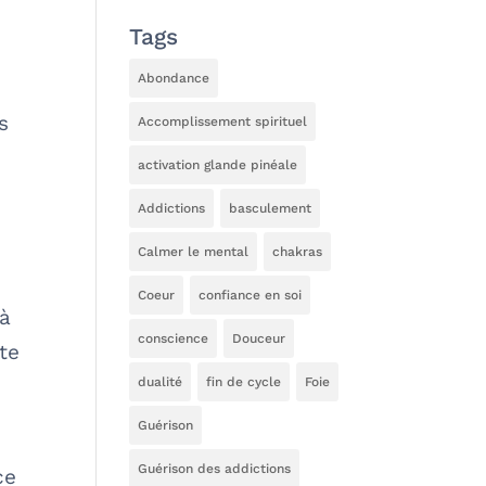
Tags
Abondance
s
Accomplissement spirituel
activation glande pinéale
Addictions
basculement
Calmer le mental
chakras
Coeur
confiance en soi
 à
conscience
Douceur
te
dualité
fin de cycle
Foie
Guérison
Guérison des addictions
ce