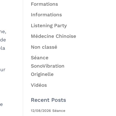
Formations
Informations
Listening Party
ne,
Médecine Chinoise
nde
Non classé
ela
Séance
SonoVibration
our
Originelle
Vidéos
Recent Posts
re
12/08/2026 Séance