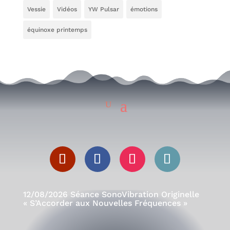
Vessie
Vidéos
YW Pulsar
émotions
équinoxe printemps
12/08/2026 Séance SonoVibration Originelle
« S’Accorder aux Nouvelles Fréquences »