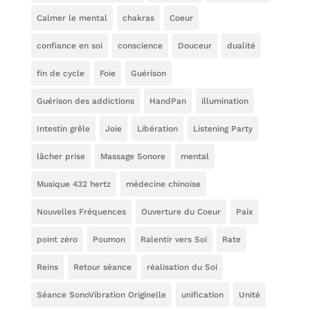
Calmer le mental
chakras
Coeur
confiance en soi
conscience
Douceur
dualité
fin de cycle
Foie
Guérison
Guérison des addictions
HandPan
illumination
Intestin grêle
Joie
Libération
Listening Party
lâcher prise
Massage Sonore
mental
Musique 432 hertz
médecine chinoise
Nouvelles Fréquences
Ouverture du Coeur
Paix
point zéro
Poumon
Ralentir vers Soi
Rate
Reins
Retour séance
réalisation du Soi
Séance SonoVibration Originelle
unification
Unité