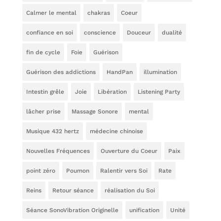
Calmer le mental
chakras
Coeur
confiance en soi
conscience
Douceur
dualité
fin de cycle
Foie
Guérison
Guérison des addictions
HandPan
illumination
Intestin grêle
Joie
Libération
Listening Party
lâcher prise
Massage Sonore
mental
Musique 432 hertz
médecine chinoise
Nouvelles Fréquences
Ouverture du Coeur
Paix
point zéro
Poumon
Ralentir vers Soi
Rate
Reins
Retour séance
réalisation du Soi
Séance SonoVibration Originelle
unification
Unité