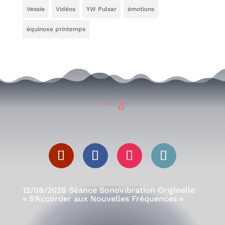
Vessie
Vidéos
YW Pulsar
émotions
équinoxe printemps
12/08/2026 Séance SonoVibration Originelle
« S’Accorder aux Nouvelles Fréquences »