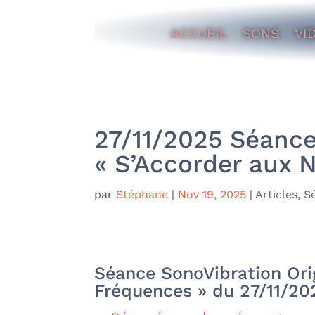
ACCUEIL
SONS
VI
27/11/2025 Séance
« S’Accorder aux 
par
Stéphane
|
Nov 19, 2025
|
Articles
,
S
Séance SonoVibration Orig
Fréquences » du 27/11/20