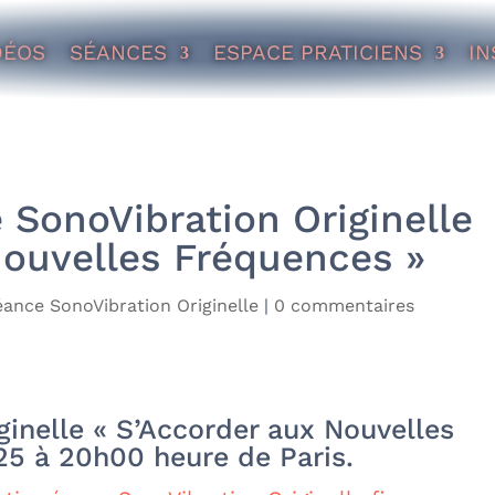
DÉOS
SÉANCES
ESPACE PRATICIENS
IN
 SonoVibration Originelle
Nouvelles Fréquences »
éance SonoVibration Originelle
|
0 commentaires
inelle « S’Accorder aux Nouvelles
25 à 20h00 heure de Paris.