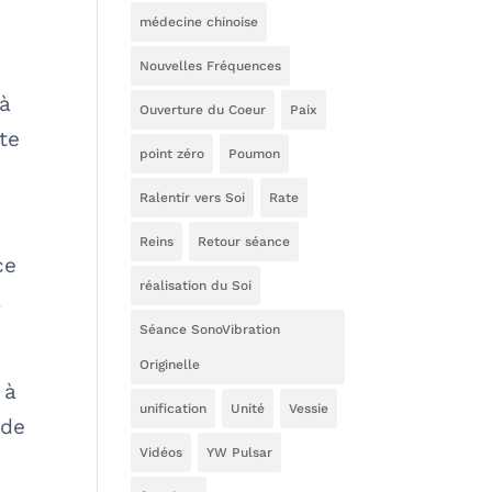
médecine chinoise
Nouvelles Fréquences
 à
Ouverture du Coeur
Paix
te
point zéro
Poumon
Ralentir vers Soi
Rate
Reins
Retour séance
ce
réalisation du Soi
a
Séance SonoVibration
Originelle
 à
unification
Unité
Vessie
 de
Vidéos
YW Pulsar