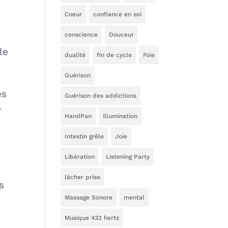
Coeur
confiance en soi
conscience
Douceur
le
dualité
fin de cycle
Foie
Guérison
es
Guérison des addictions
r
HandPan
illumination
Intestin grêle
Joie
Libération
Listening Party
lâcher prise
s
Massage Sonore
mental
Musique 432 hertz