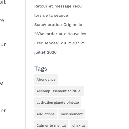
oit
Retour et message reçu
a
lors de la séance
re
SonoVibration Originelle
“S’Accorder aux Nouvelles
Fréquences” du 29/07
29
our
juillet 2026
Tags
Abondance
re
Accomplissement spirituel
activation glande pinéale
uer
Addictions
basculement
Calmer le mental
chakras