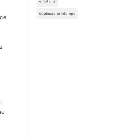
émotions
équinoxe printemps
nce
e
a
i
ne