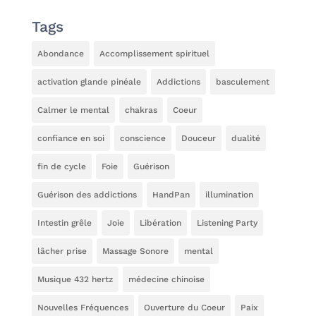
Tags
Abondance
Accomplissement spirituel
activation glande pinéale
Addictions
basculement
Calmer le mental
chakras
Coeur
confiance en soi
conscience
Douceur
dualité
fin de cycle
Foie
Guérison
Guérison des addictions
HandPan
illumination
Intestin grêle
Joie
Libération
Listening Party
lâcher prise
Massage Sonore
mental
Musique 432 hertz
médecine chinoise
Nouvelles Fréquences
Ouverture du Coeur
Paix