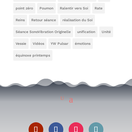
point zéro
Poumon
Ralentir vers Soi
Rate
Reins
Retour séance
réalisation du Soi
Séance SonoVibration Originelle
unification
Unité
Vessie
Vidéos
YW Pulsar
émotions
équinoxe printemps