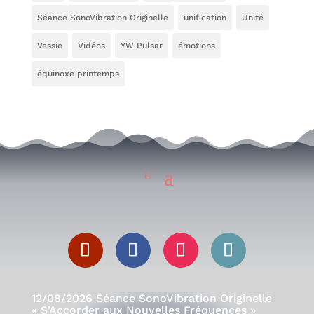
Séance SonoVibration Originelle
unification
Unité
Vessie
Vidéos
YW Pulsar
émotions
équinoxe printemps
12/08/2026 Séance SonoVibration Originelle
« S’Accorder aux Nouvelles Fréquences »