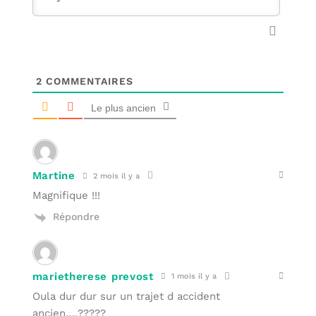
2
COMMENTAIRES
Le plus ancien
Martine
2 mois il y a
Magnifique !!!
Répondre
marietherese prevost
1 mois il y a
Oula dur dur sur un trajet d accident
ancien….?????