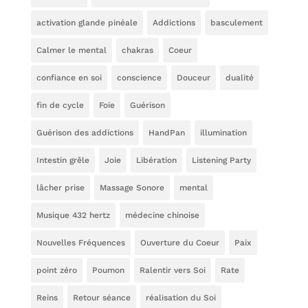
activation glande pinéale
Addictions
basculement
Calmer le mental
chakras
Coeur
confiance en soi
conscience
Douceur
dualité
fin de cycle
Foie
Guérison
Guérison des addictions
HandPan
illumination
Intestin grêle
Joie
Libération
Listening Party
lâcher prise
Massage Sonore
mental
Musique 432 hertz
médecine chinoise
Nouvelles Fréquences
Ouverture du Coeur
Paix
point zéro
Poumon
Ralentir vers Soi
Rate
Reins
Retour séance
réalisation du Soi