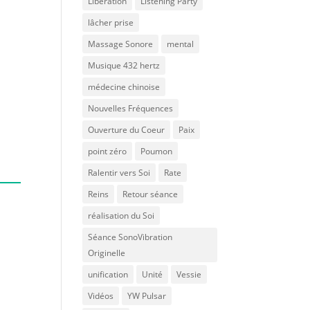
Libération
Listening Party
lâcher prise
Massage Sonore
mental
Musique 432 hertz
médecine chinoise
Nouvelles Fréquences
Ouverture du Coeur
Paix
point zéro
Poumon
Ralentir vers Soi
Rate
Reins
Retour séance
réalisation du Soi
Séance SonoVibration
Originelle
unification
Unité
Vessie
Vidéos
YW Pulsar