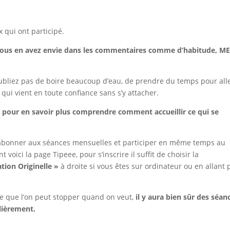
x qui ont participé.
si vous en avez envie dans les commentaires comme d’habitude, M
’oubliez pas de boire beaucoup d’eau, de prendre du temps pour all
 qui vient en toute confiance sans s’y attacher.
s pour en savoir plus comprendre comment accueillir ce qui se
us abonner aux séances mensuelles et participer en même temps au
oici la page Tipeee, pour s’inscrire il suffit de choisir la
ion Originelle »
à droite si vous êtes sur ordinateur ou en allant 
e que l’on peut stopper quand on veut,
il y aura bien sûr des séan
lièrement.