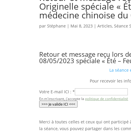
Originelle spéciale « É
médecine chinoise du
par
Stéphane
|
Mai 8, 2023
|
Articles
,
Séance S
Retour et message reçu lors d
08/05/2023 spéciale « Été – Fe
La séance e
Pour recevoir les inf
Votre E-mail ICI :
*
En m'inscrivant, j'accepte la
politique de confidentialité
>>> Je valide ICI <<<
Merci à toutes celles et ceux qui ont partici
la séance, vous pouvez partager dans les comme