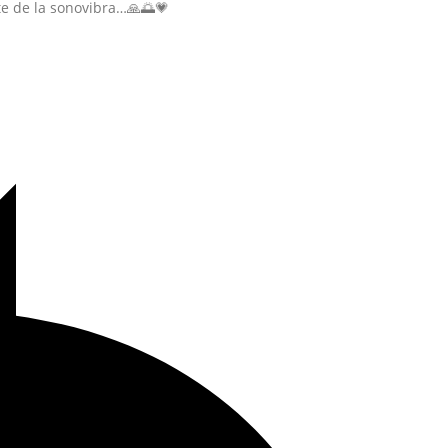
te de la sonovibra…🙏🌅💗