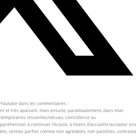
ur Youtube dans les commentaires :
ant et très apaisant, mais ensuite, paradoxalement, dans mon
 temporaires ressenties/vécues, coïncidence ou
ppréhension à continuer l’écoute, à moins d’accueillir/accepter en
lées, senties parfois comme non agréables, non paisibles, contrast