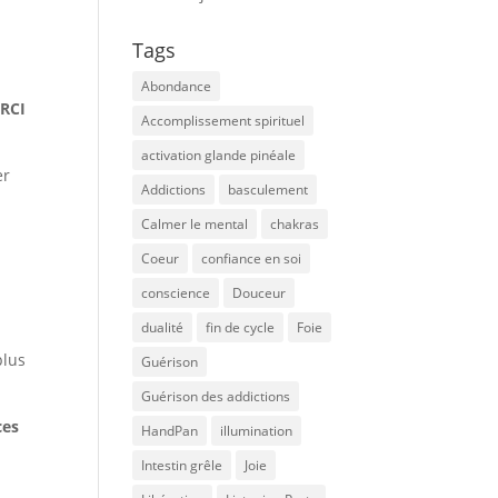
Tags
Abondance
ERCI
Accomplissement spirituel
activation glande pinéale
er
Addictions
basculement
Calmer le mental
chakras
Coeur
confiance en soi
conscience
Douceur
dualité
fin de cycle
Foie
plus
Guérison
Guérison des addictions
ces
HandPan
illumination
Intestin grêle
Joie