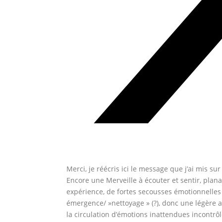
Merci, je réécris ici le message que j’ai mis s
Encore une Merveille à écouter et sentir, plan
expérience, de fortes secousses émotionnelles
émergence/ »nettoyage » (?), donc une légère a
la circulation d’émotions inattendues incontrô