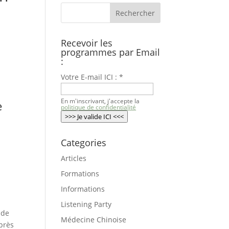
Recevoir les
programmes par Email
:
Votre E-mail ICI :
*
En m'inscrivant, j'accepte la
e
politique de confidentialité
>>> Je valide ICI <<<
Categories
Articles
Formations
Informations
Listening Party
 de
Médecine Chinoise
après