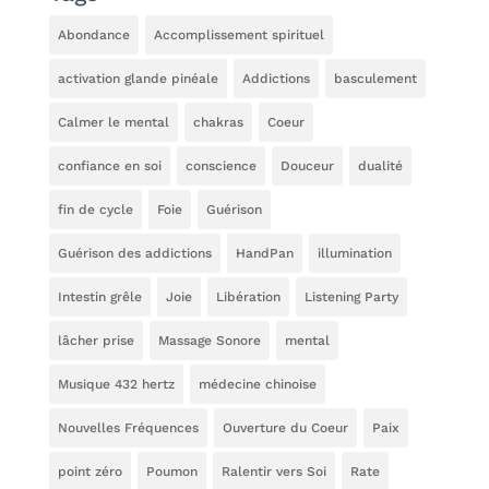
Abondance
Accomplissement spirituel
activation glande pinéale
Addictions
basculement
Calmer le mental
chakras
Coeur
confiance en soi
conscience
Douceur
dualité
fin de cycle
Foie
Guérison
Guérison des addictions
HandPan
illumination
Intestin grêle
Joie
Libération
Listening Party
lâcher prise
Massage Sonore
mental
Musique 432 hertz
médecine chinoise
Nouvelles Fréquences
Ouverture du Coeur
Paix
point zéro
Poumon
Ralentir vers Soi
Rate