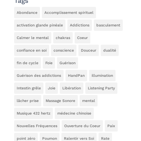
Tags
Abondance
Accomplissement spirituel
activation glande pinéale
Addictions
basculement
Calmer le mental
chakras
Coeur
confiance en soi
conscience
Douceur
dualité
fin de cycle
Foie
Guérison
Guérison des addictions
HandPan
illumination
Intestin grêle
Joie
Libération
Listening Party
lâcher prise
Massage Sonore
mental
Musique 432 hertz
médecine chinoise
Nouvelles Fréquences
Ouverture du Coeur
Paix
point zéro
Poumon
Ralentir vers Soi
Rate