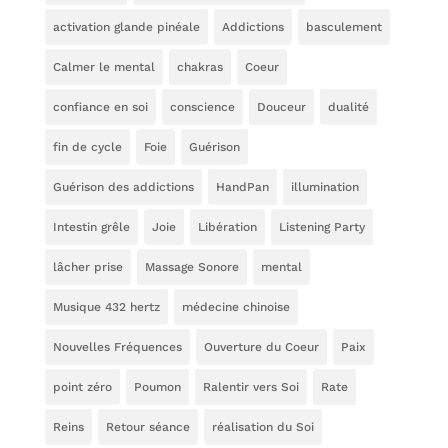
activation glande pinéale
Addictions
basculement
Calmer le mental
chakras
Coeur
confiance en soi
conscience
Douceur
dualité
fin de cycle
Foie
Guérison
Guérison des addictions
HandPan
illumination
Intestin grêle
Joie
Libération
Listening Party
lâcher prise
Massage Sonore
mental
Musique 432 hertz
médecine chinoise
Nouvelles Fréquences
Ouverture du Coeur
Paix
point zéro
Poumon
Ralentir vers Soi
Rate
Reins
Retour séance
réalisation du Soi