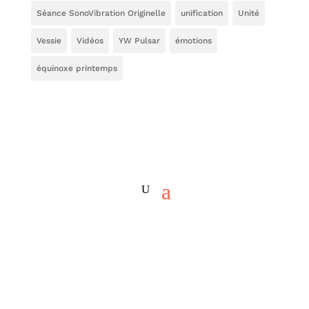
Séance SonoVibration Originelle
unification
Unité
Vessie
Vidéos
YW Pulsar
émotions
équinoxe printemps
12/08/2026 Séance SonoVibration Originelle
« S’Accorder aux Nouvelles Fréquences »