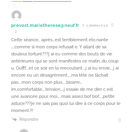
prevost.marietherese@neuf.fr
2 années il y a
Cette séance.. après…est terriblement eto.nante
….comme si mon corps refusait e. Y allant de sa
douleur..torturé???j ai eu comme des bouts de vie
antérieures qui se sont manifestes ce matin..du coup
u. Oufff….et ce soir en la reecoutant….j ai eu envie….j ai
encore eu un désagrément…..ma tête ne lâchait
pas….mon corps non plus…..bizarre…
im.comfortable….tension….j essaie de me dire c est
une avancée pour moi…..mais assez bof bof…..petite
astuce???je ne sais pas quoi lui dire à ce corps pour le
moment.!!!
Répondre