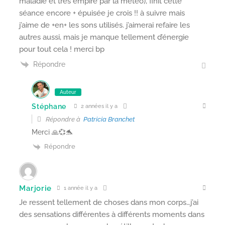
maladie et très empiré par la météo), finit cette
séance encore + épuisée je crois !! à suivre mais
j’aime de +en+ les sons utilisés. j’aimerai refaire les
autres aussi, mais je manque tellement d’énergie
pour tout cela ! merci bp
Répondre
Auteur
Stéphane
2 années il y a
Répondre à
Patricia Branchet
Merci 🙏💞🐬
Répondre
Marjorie
1 année il y a
Je ressent tellement de choses dans mon corps…j’ai
des sensations différentes à différents moments dans