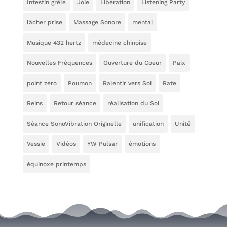
Intestin grêle
Joie
Libération
Listening Party
lâcher prise
Massage Sonore
mental
Musique 432 hertz
médecine chinoise
Nouvelles Fréquences
Ouverture du Coeur
Paix
point zéro
Poumon
Ralentir vers Soi
Rate
Reins
Retour séance
réalisation du Soi
Séance SonoVibration Originelle
unification
Unité
Vessie
Vidéos
YW Pulsar
émotions
équinoxe printemps