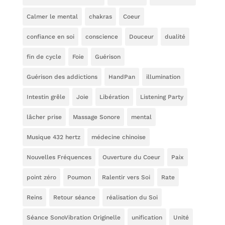
Calmer le mental
chakras
Coeur
confiance en soi
conscience
Douceur
dualité
fin de cycle
Foie
Guérison
Guérison des addictions
HandPan
illumination
Intestin grêle
Joie
Libération
Listening Party
lâcher prise
Massage Sonore
mental
Musique 432 hertz
médecine chinoise
Nouvelles Fréquences
Ouverture du Coeur
Paix
point zéro
Poumon
Ralentir vers Soi
Rate
Reins
Retour séance
réalisation du Soi
Séance SonoVibration Originelle
unification
Unité