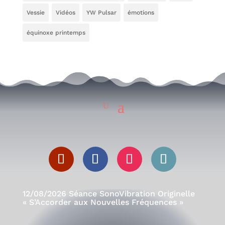
Vessie
Vidéos
YW Pulsar
émotions
équinoxe printemps
12/08/2026 Séance SonoVibration Originelle
« S’Accorder aux Nouvelles Fréquences »