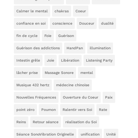
Calmer le mental
chakras
Coeur
confiance en soi
conscience
Douceur
dualité
fin de cycle
Foie
Guérison
Guérison des addictions
HandPan
illumination
Intestin grêle
Joie
Libération
Listening Party
lâcher prise
Massage Sonore
mental
Musique 432 hertz
médecine chinoise
Nouvelles Fréquences
Ouverture du Coeur
Paix
point zéro
Poumon
Ralentir vers Soi
Rate
Reins
Retour séance
réalisation du Soi
Séance SonoVibration Originelle
unification
Unité