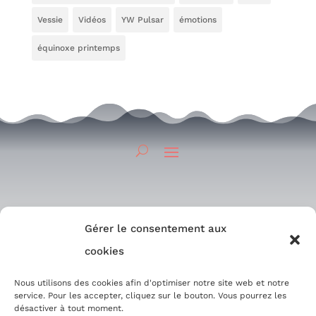
Vessie
Vidéos
YW Pulsar
émotions
équinoxe printemps
Gérer le consentement aux
cookies
12/08/2026 Séance SonoVibration Originelle
Nous utilisons des cookies afin d'optimiser notre site web et notre
« S’Accorder aux Nouvelles Fréquences »
service. Pour les accepter, cliquez sur le bouton. Vous pourrez les
désactiver à tout moment.