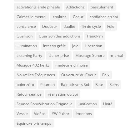
activation glande pinéale
Addictions
basculement
Calmer le mental
chakras
Coeur
confiance en soi
conscience
Douceur
dualité
fin de cycle
Foie
Guérison
Guérison des addictions
HandPan
illumination
Intestin grêle
Joie
Libération
Listening Party
lâcher prise
Massage Sonore
mental
Musique 432 hertz
médecine chinoise
Nouvelles Fréquences
Ouverture du Coeur
Paix
point zéro
Poumon
Ralentir vers Soi
Rate
Reins
Retour séance
réalisation du Soi
Séance SonoVibration Originelle
unification
Unité
Vessie
Vidéos
YW Pulsar
émotions
équinoxe printemps