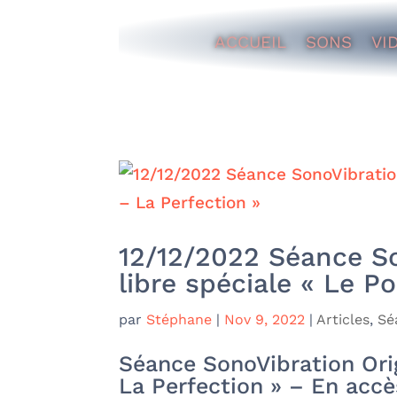
ACCUEIL
SONS
VI
12/12/2022 Séance So
libre spéciale « Le P
par
Stéphane
|
Nov 9, 2022
|
Articles
,
Sé
Séance SonoVibration Orig
La Perfection » – En accè