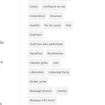
Coeur
confiance en soi
conscience
Douceur
dualité
fin de cycle
Foie
Guérison
le
Guérison des addictions
HandPan
illumination
es
Intestin grêle
Joie
r
Libération
Listening Party
lâcher prise
Massage Sonore
mental
Musique 432 hertz
s