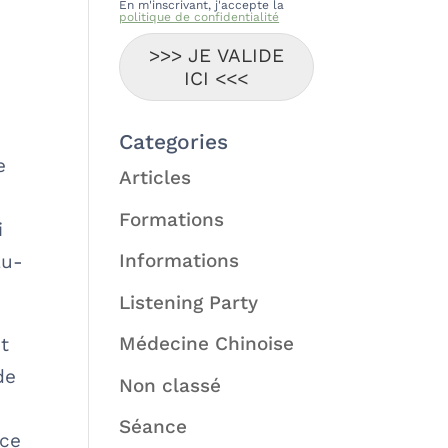
En m'inscrivant, j'accepte la
politique de confidentialité
>>> JE VALIDE
ICI <<<
Categories
e
Articles
Formations
i
Informations
au-
Listening Party
Médecine Chinoise
et
de
Non classé
Séance
nce