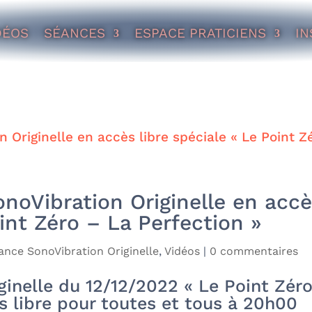
DÉOS
SÉANCES
ESPACE PRATICIENS
IN
noVibration Originelle en acc
oint Zéro – La Perfection »
ance SonoVibration Originelle
,
Vidéos
|
0 commentaires
inelle du 12/12/2022 « Le Point Zér
s libre pour toutes et tous à 20h00