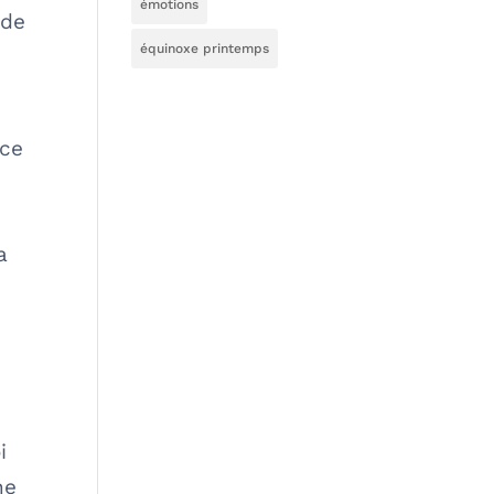
émotions
 de
équinoxe printemps
nce
e
a
i
ne