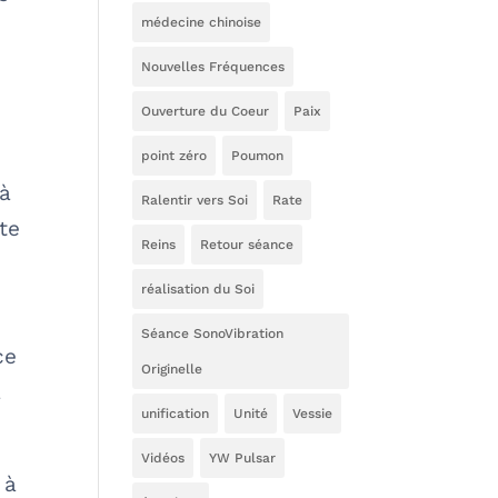
médecine chinoise
Nouvelles Fréquences
Ouverture du Coeur
Paix
point zéro
Poumon
 à
Ralentir vers Soi
Rate
te
Reins
Retour séance
réalisation du Soi
Séance SonoVibration
ce
Originelle
a
unification
Unité
Vessie
Vidéos
YW Pulsar
 à