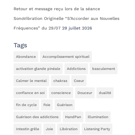
Retour et message reçu lors de la séance
SonoVibration Originelle “S’Accorder aux Nouvelles
Fréquences” du 29/07
29 juillet 2026
Tags
Abondance
Accomplissement spirituel
activation glande pinéale
Addictions
basculement
Calmer le mental
chakras
Coeur
confiance en soi
conscience
Douceur
dualité
fin de cycle
Foie
Guérison
Guérison des addictions
HandPan
illumination
Intestin grêle
Joie
Libération
Listening Party