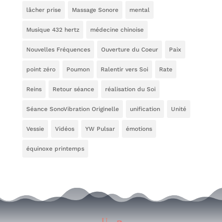
lâcher prise
Massage Sonore
mental
Musique 432 hertz
médecine chinoise
Nouvelles Fréquences
Ouverture du Coeur
Paix
point zéro
Poumon
Ralentir vers Soi
Rate
Reins
Retour séance
réalisation du Soi
Séance SonoVibration Originelle
unification
Unité
Vessie
Vidéos
YW Pulsar
émotions
équinoxe printemps